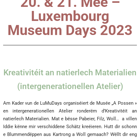
20. & 21. Mee –
Luxembourg
Museum Days 2023
Kreativitéit an natierlech Materialien
(intergenerationellen Atelier)
Am Kader vun de LuMuDays organiséiert de Musée „A Possen »
en intergenerationellen Atelier ronderëm d’Kreativitéit an
natierlech Materialien. Mat e bësse Pabeier, Filz, Woll… a villen
Iddie kënne mir verschiddene Schätz kreéieren. Hutt dir schonn
e Blummendëppen aus Kartrong a Woll gemaach? Wëllt dir eng