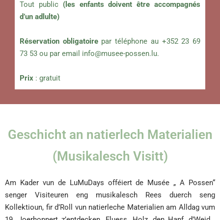
Tout public
(les enfants doivent être accompagnés
d’un adlulte)
Réservation obligatoire
par téléphone au +352 23 69
73 53 ou par email
info@musee-possen.lu
.
Prix
: gratuit
Geschicht an natierlech Materialien
(Musikalesch Visitt)
Am Kader vun de LuMuDays offéiert de Musée „ A Possen“
senger Visiteuren eng musikalesch Rees duerch seng
Kollektioun, fir d’Roll vun natierleche Materialien am Alldag vum
19. Joerhonnert z’entdecken. Fluess, Holz, den Hanf, d’Weid…